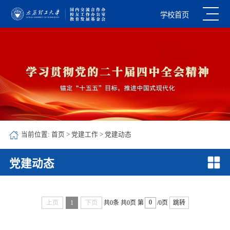
学校首页
当前位置:
首页
>
党建工作
>
党建动态
党建动态
上页
1
下页
共0条
共0页
第
/0页
跳转