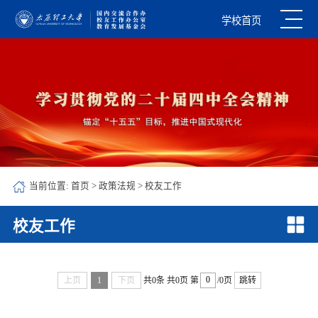
学校首页
当前位置:
首页
>
政策法规
>
校友工作
校友工作
上页
1
下页
共0条
共0页
第
/0页
跳转